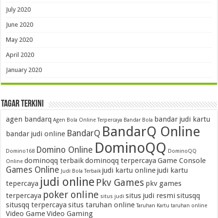
July 2020
June 2020
May 2020
April 2020
January 2020
Tagar Terkini
agen bandarq
bandar judi kartu
Agen Bola Online Terpercaya
Bandar Bola
BandarQ Online
BandarQ
bandar judi online
DominoQQ
Domino Online
Domino168
DominoQQ
dominoqq terbaik
dominoqq terpercaya
Game Console
Online
Games Online
judi kartu online
judi kartu
Judi Bola Terbaik
judi online
Pkv Games
tepercaya
pkv games
poker online
terpercaya
situs judi resmi
situsqq
situs judi
situsqq terpercaya
situs taruhan online
Taruhan Kartu
taruhan online
Video Game
Video Gaming