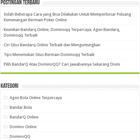
Postingan Terbaru
Inilah Beberapa Cara yang Bisa Dilakukan Untuk Memperbesar Peluang
Kemenangan Bermain Poker Online
Keunikan Bandarq Online, Dominoqq Terpercaya, Agen Bandarq,
Dominoqq Terbaik
Ciri Situs Bandarq Online Terbaik dan Menguntungkan
Tips Menemukan Situs Bermain Dominoqq Terbaik
Pilih BandarQ Atau DominoQQ? Cari Jawabannya Sekarang Disini
Kategori
Agen Bola Online Terpercaya
Bandar Bola
BandarQ Online
Domino Online
DominoQQ