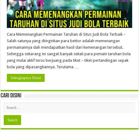
Cara Memenangkan Permainan Taruhan di Situs Judi Bola Terbaik –
Salah satunya yang diinginkan para bettor adalah memenangan
permainannya dah mendapatkan hasil dari kemenangan tersebut.
Sehingga sekarang ini sangat banyak sekali para pemain taruhan bola
yang mulai aktif terus berjuang pada tiket – tiket pertandingan sepak
bola yang dipasangkannya. Terutama …
Selengkapnya Disini
Cari Disini