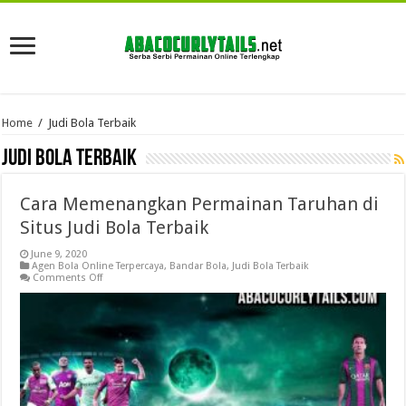
Home
/
Judi Bola Terbaik
Judi Bola Terbaik
Cara Memenangkan Permainan Taruhan di
Situs Judi Bola Terbaik
June 9, 2020
Agen Bola Online Terpercaya
,
Bandar Bola
,
Judi Bola Terbaik
on
Comments Off
Cara
Memenangkan
Permainan
Taruhan
di
Situs
Judi
Bola
Terbaik