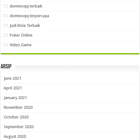
dominoqq terbaik
dominoqq terpercaya
Judi Bola Terbaik
Poker Online
Video Game
Arsip
June 2021
April 2021
January 2021
November 2020
October 2020
September 2020
August 2020